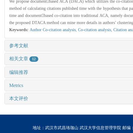
We propose documentbased ACA (DACA) which utilizes the co-citation cou
method of calculating citations published time with the hypothesis that pap
time and documentbased co-citation into traditional ACA, namely do
the proposed DTACA method can mine more details in authors’ clusterin
Keywords:
Author Co-citation analysis,
Co-citation analysis,
Citation an
参考文献
相关文章
12
编辑推荐
Metrics
本文评价
地址：武汉市武昌珞珈山 武汉大学信息管理学院 邮编：430072 电话