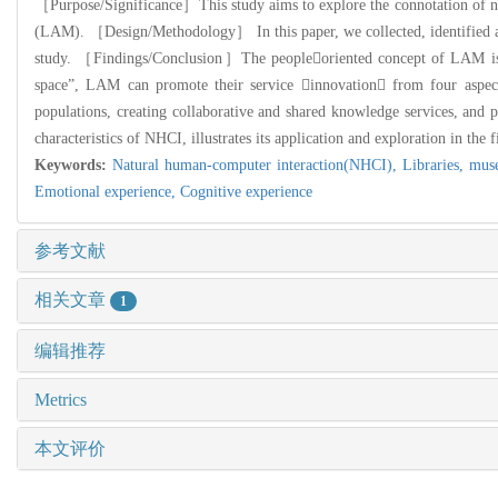
［Purpose/Significance］This study aims to explore the connotation of nat
(LAM). ［Design/Methodology］ In this paper, we collected, identified and
study. ［Findings/Conclusion］The peopleoriented concept of LAM is in
space”, LAM can promote their service innovation from four aspects i
populations, creating collaborative and shared knowledge services, and 
characteristics of NHCI, illustrates its application and exploration in the
Keywords:
Natural human-computer interaction(NHCI),
Libraries, mu
Emotional experience,
Cognitive experience
参考文献
相关文章
1
编辑推荐
Metrics
本文评价