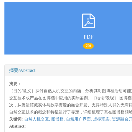
PDF
700
摘要/Abstract
摘要：
［目的/意义］探讨自然人机交互的内涵，分析其对图博档活动可能
交互技术或产品在图博档中应用的实际案例。［结论/发现］ 图博档
次，从促进馆藏实体与数字资源的融合开发、支撑特殊人群的无障碍
自然交互技术的概念和特征进行了界定，详细梳理了其在图博档领
关键词:
自然人机交互,
图博档,
自然用户界面,
虚拟现实,
资源融合开
Abstract: