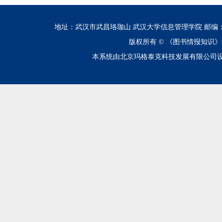
地址：武汉市武昌珞珈山 武汉大学信息管理学院 邮编：430072 电话
版权所有 ©
《图书情报知识》
本系统由北京玛格泰克科技发展有限公司设计开发 技