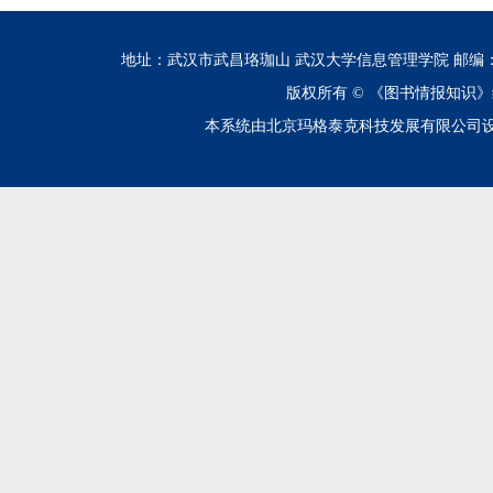
地址：武汉市武昌珞珈山 武汉大学信息管理学院 邮编：430072 电话
版权所有 ©
《图书情报知识》
本系统由北京玛格泰克科技发展有限公司设计开发 技