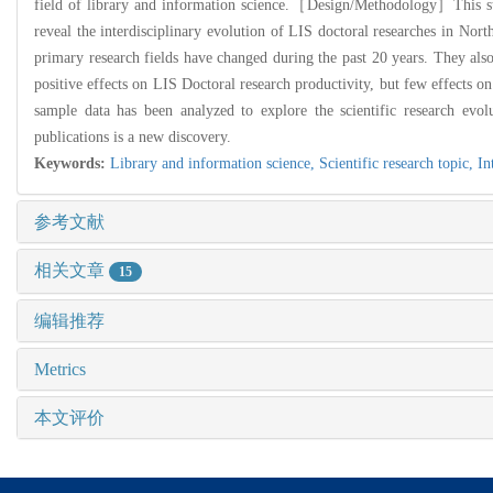
field of library and information science.
［Design/Methodology］This study 
reveal the interdisciplinary evolution of LIS doctoral researches in Nor
primary research fields have changed during the past 20 years. They also 
positive effects on LIS Doctoral research productivity, but few effects on
sample data has been analyzed to explore the scientific research evolu
publications is a new discovery.
Keywords:
Library and information science,
Scientific research topic,
In
参考文献
相关文章
15
编辑推荐
Metrics
本文评价