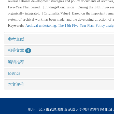
several national development strategies and policy documents of archives
Five-Year Plan period.
［Findings/Conclusion］During the 14th Five-Year P
organically integrated.
［Originality/Value］Based on the important remark
system of archival work has been made, and the developing direction of 
Keywords:
Archival undertaking,
The 14th Five-Year Plan,
Policy analy
参考文献
相关文章
6
编辑推荐
Metrics
本文评价
地址：武汉市武昌珞珈山 武汉大学信息管理学院 邮编：430072 电话