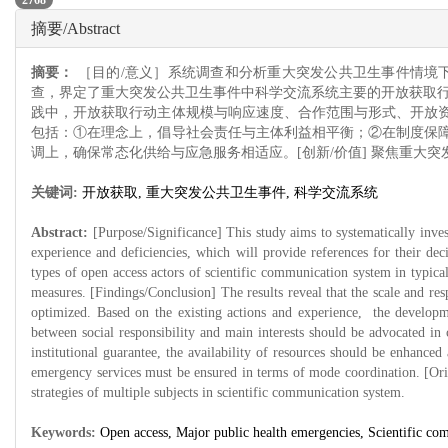
摘要/Abstract
摘要：
［目的/意义］系统调查和分析重大突发公共卫生事件情境下
查，界定了重大突发公共卫生事件中科学交流系统主要的开放获取行
践中，开放获取行动主体规模与响应速度、合作范围与形式、开放
包括：①在理念上，倡导社会责任与主体利益相平衡；②在制度保
调上，确保常态化供给与应急服务相适应。[创新/价值] 聚焦重大
关键词:
开放获取,
重大突发公共卫生事件,
科学交流系统
Abstract:
[Purpose/Significance] This study aims to systematically inve
experience and deficiencies, which will provide references for their de
types of open access actors of scientific communication system in typical 
measures. [Findings/Conclusion] The results reveal that the scale and re
optimized. Based on the existing actions and experience, the developme
between social responsibility and main interests should be advocated in 
institutional guarantee, the availability of resources should be enhance
emergency services must be ensured in terms of mode coordination. [Orig
strategies of multiple subjects in scientific communication system.
Keywords:
Open access,
Major public health emergencies,
Scientific co