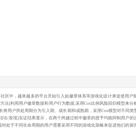
享社区中，越来越多的平台开始引入如徽章体系等游戏化设计来促使用户
/方法]利用用户徽章数据和用户行为数据,采用Cox比例风险回归模型来
数据，根据生存时长将用户所处周期分为引入期、成长期和成熟期，采用Cox模型对
结论/发现]实证结果显示，在两个跨越过程中徽章的授予均能抑制用户的
发现对处于不同生命周期的用户需要采用不同的游戏化策略来促进他们的留