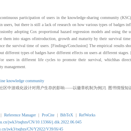
 continuous participation of users in the knowledge-sharing community (KS
 users, but there is still a lack of research on how various types of badges infl
issionby adopting Cox proportional hazard regression models and using the u
e them into stages ofintroduction, growth and maturity by their survival time
ce the survival time of users. [Findings/Conclusion] The empirical results sho
t different types of badges have different effects on users at different stages. [
or users in different life cycles to promote their survival, whichhas direct
ity management.
line knowledge community
社区中游戏化设计对用户生存的影响——以徽章机制为例[J]. 图书情报知识, 2022, 
|
Reference Manager
|
ProCite
|
BibTeX
|
RefWorks
du.cn/jwk3/tsqbzs/CN/10.13366/j.dik.2022.06.045
du.cn/jwk3/tsqbzs/CN/Y2022/V39/I6/45