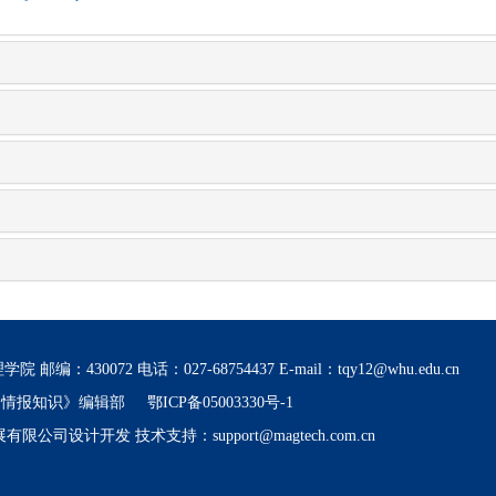
0072 电话：027-68754437 E-mail：tqy12@whu.edu.cn
书情报知识》编辑部
鄂ICP备05003330号-1
设计开发 技术支持：support@magtech.com.cn