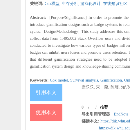
关键词:
Cox模型,
生存分析,
游戏化设计,
在线知识社区
Abstract:
[Purpose/Significance] In order to promote the
introduce gamification designs such as badge systems to retain
cycles. [Design/Methodology] This study addresses this om
collect data from 1,495,002 Stack Overflow users and divid
conducted to investigate how various types of badges influen
badges can inhibit users losses and promote users retention, bu
that different gamification strategies need to be adopted f
gamification system design and knowledge-sharing commun
Keywords:
Cox model,
Survival analysis,
Gamification,
On
康乐乐, 宋一葭, 陈瑾. 知识
引用本文
0
/
/
推荐
使用本文
导出引用管理器
EndNote
链接本文:
https://dik.whu.e
https://dik.whu.e