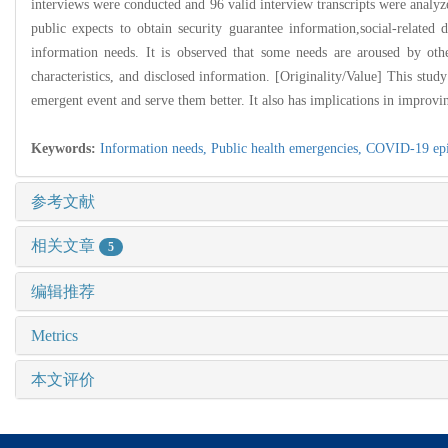
interviews were conducted and 96 valid interview transcripts were analy
public expects to obtain security guarantee information,social-relate
information needs. It is observed that some needs are aroused by other
characteristics, and disclosed information. [Originality/Value] This stu
emergent event and serve them better. It also has implications in improvin
Keywords:
Information needs,
Public health emergencies,
COVID-19 ep
参考文献
相关文章
5
编辑推荐
Metrics
本文评价