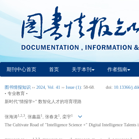
期刊中心首页
首页
关于本刊
作者指南
图书情报知识
››
2024
,
Vol. 41
››
Issue (1)
: 58-68.
doi:
10.13366/j.di
• 专业教育 •
新时代“情报学+” 数智化人才的培育理路
1,2,3
1
1
1
张海涛
, 张鑫蕊
, 张春龙
, 栾宇
The Cultivate Road of "Intelligence Science +" Digital Intelligence Talents