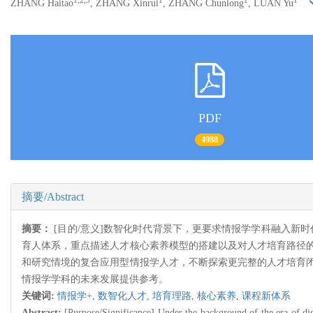
1,2,3
1
1
1
ZHANG Haitao
, ZHANG Xinrui
, ZHANG Chunlong
, LUAN Yu
PDF
4988
摘要/Abstract
摘要：
[目的/意义]数智化时代背景下，更要求情报学学科融入新时
育人体系，重点描述人才核心素养模型的搭建以及对人才培育路径的
和研究情境的复合应用型情报学人才，不断探索更完整的人才培育闭
情报学学科的未来发展提供参考。
关键词:
情报学+,
数智化人才,
培育理路,
核心素养,
课程新体系
Abstract:
[Purpose/Significance] Under the background of the era of digit