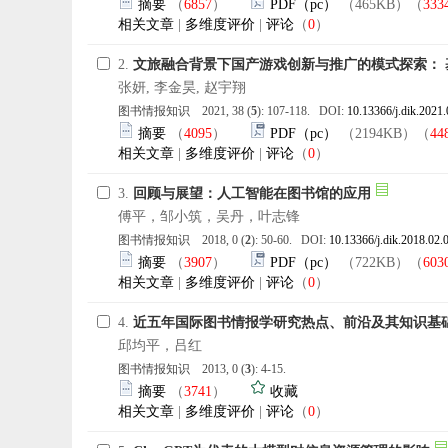
摘要
（
6857
）
PDF（pc）
（465KB）（
333
相关文章
|
多维度评价
|
评论
（
0
）
2.
文旅融合背景下国产游戏创新与推广的模式探索：
张妍, 李金昊, 赵宇翔
图书情报知识 2021, 38 (
5
): 107-118. DOI:
10.13366/j.dik.2021
摘要
（
4095
）
PDF（pc）
（2194KB）（
44
相关文章
|
多维度评价
|
评论
（
0
）
3.
回顾与展望：人工智能在图书馆的应用
傅平，邹小筑，吴丹，叶志锋
图书情报知识 2018, 0 (
2
): 50-60. DOI:
10.13366/j.dik.2018.02.
摘要
（
3907
）
PDF（pc）
（722KB）（
603
相关文章
|
多维度评价
|
评论
（
0
）
4.
近五年国际图书情报学研究热点、前沿及其知识基础
邱均平，吕红
图书情报知识 2013, 0 (
3
): 4-15.
摘要
（
3741
）
收藏
相关文章
|
多维度评价
|
评论
（
0
）