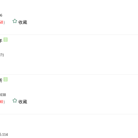
06
68
）
收藏
年
071
析
.038
00
）
收藏
5.114