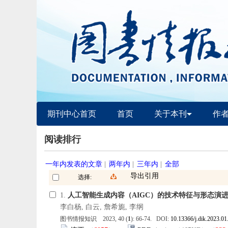
期刊中心首页
首页
关于本刊
作
阅读排行
一年内发表的文章
|
两年内
|
三年内
|
全部
导出引用
选择:
1.
人工智能生成内容（AIGC）的技术特征与形态演
李白杨, 白云, 詹希旎, 李纲
图书情报知识 2023, 40 (
1
): 66-74. DOI:
10.13366/j.dik.2023.01