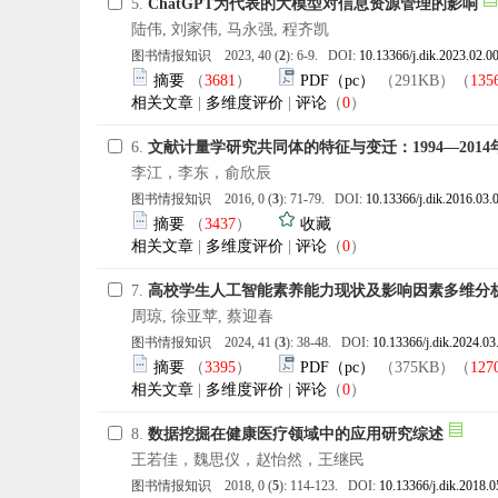
5.
ChatGPT为代表的大模型对信息资源管理的影响
陆伟, 刘家伟, 马永强, 程齐凯
图书情报知识 2023, 40 (
2
): 6-9. DOI:
10.13366/j.dik.2023.02.0
摘要
（
3681
）
PDF（pc）
（291KB）（
135
相关文章
|
多维度评价
|
评论
（
0
）
6.
文献计量学研究共同体的特征与变迁：1994—2014
李江，李东，俞欣辰
图书情报知识 2016, 0 (
3
): 71-79. DOI:
10.13366/j.dik.2016.03.
摘要
（
3437
）
收藏
相关文章
|
多维度评价
|
评论
（
0
）
7.
高校学生人工智能素养能力现状及影响因素多维分
周琼, 徐亚苹, 蔡迎春
图书情报知识 2024, 41 (
3
): 38-48. DOI:
10.13366/j.dik.2024.03
摘要
（
3395
）
PDF（pc）
（375KB）（
127
相关文章
|
多维度评价
|
评论
（
0
）
8.
数据挖掘在健康医疗领域中的应用研究综述
王若佳，魏思仪，赵怡然，王继民
图书情报知识 2018, 0 (
5
): 114-123. DOI:
10.13366/j.dik.2018.0