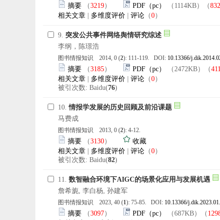
摘要
（
3219
）
PDF（pc）
（1114KB）（
83
相关文章
|
多维度评价
|
评论
（
0
）
9.
突发公共事件网络舆情研究综述
李纲，陈璟浩
图书情报知识 2014, 0 (
2
): 111-119. DOI:
10.13366/j.dik.2014.0
摘要
（
3185
）
PDF（pc）
（2472KB）（
41
相关文章
|
多维度评价
|
评论
（
0
）
被引次数: Baidu(
76
)
10.
情报学发展的历史回顾及前沿课题
马费成
图书情报知识 2013, 0 (
2
): 4-12.
摘要
（
3130
）
收藏
相关文章
|
多维度评价
|
评论
（
0
）
被引次数: Baidu(
82
)
11.
数智融合环境下AIGC的场景化应用与发展机遇
詹希旎, 李白杨, 孙建军
图书情报知识 2023, 40 (
1
): 75-85. DOI:
10.13366/j.dik.2023.01
摘要
（
3097
）
PDF（pc）
（687KB）（
129