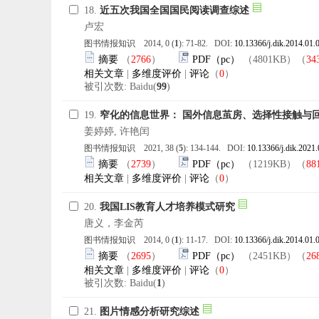
18.
近五次我国全国国民阅读调查综述
卢宏
图书情报知识 2014, 0 (
1
): 71-82. DOI:
10.13366/j.dik.2014.01.
摘要
（
2766
）
PDF（pc）
（4801KB）（
34
相关文章
|
多维度评价
|
评论
（
0
）
被引次数: Baidu(
99
)
19.
窄化的信息世界： 国外信息茧房、选择性接触与
姜婷婷, 许艳闰
图书情报知识 2021, 38 (
5
): 134-144. DOI:
10.13366/j.dik.2021
摘要
（
2739
）
PDF（pc）
（1219KB）（
88
相关文章
|
多维度评价
|
评论
（
0
）
20.
我国LIS教育人才培养模式研究
唐义，李金芮
图书情报知识 2014, 0 (
1
): 11-17. DOI:
10.13366/j.dik.2014.01.
摘要
（
2695
）
PDF（pc）
（2451KB）（
26
相关文章
|
多维度评价
|
评论
（
0
）
被引次数: Baidu(
1
)
21.
图片情感分析研究综述