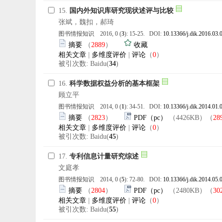
15.
国内外知识库研究现状述评与比较
张斌，魏扣，郝琦
图书情报知识 2016, 0 (
3
): 15-25. DOI:
10.13366/j.dik.2016.03.
摘要
（
2889
）
收藏
相关文章
|
多维度评价
|
评论
（
0
）
被引次数: Baidu(
34
)
16.
科学数据权益分析的基本框架
顾立平
图书情报知识 2014, 0 (
1
): 34-51. DOI:
10.13366/j.dik.2014.01.
摘要
（
2823
）
PDF（pc）
（4426KB）（
28
相关文章
|
多维度评价
|
评论
（
0
）
被引次数: Baidu(
45
)
17.
专利信息计量研究综述
文庭孝
图书情报知识 2014, 0 (
5
): 72-80. DOI:
10.13366/j.dik.2014.05.
摘要
（
2804
）
PDF（pc）
（2480KB）（
30
相关文章
|
多维度评价
|
评论
（
0
）
被引次数: Baidu(
55
)