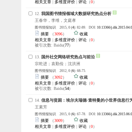
相关文章
|
多维度评价
|
评论
（
0
）
12.
我国图书情报领域大数据研究热点分析
王春华，李维，文庭孝
图书情报知识 2015, 0 (
4
): 82-89. DOI:
10.13366/j.dik.2015.04.
摘要
（
3096
）
收藏
相关文章
|
多维度评价
|
评论
（
0
）
被引次数: Baidu(
77
)
13.
国外社交网络研究热点与前沿
宗乾进；袁勤俭；沈洪洲
图书情报知识 2012, 0 (
6
): 68-75.
摘要
（
3092
）
收藏
相关文章
|
多维度评价
|
评论
（
0
）
被引次数: Baidu(
54
)
14.
信息与贫困：埃尔夫瑞德
·
查特曼的小世界信息行
王素芳
图书情报知识 2015, 0 (
6
): 67-78. DOI:
10.13366/j.dik.2015.06.
摘要
（
3009
）
收藏
相关文章
|
多维度评价
|
评论
（
0
）