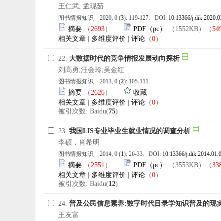
王仁武, 孟现茹
图书情报知识 2020, 0 (
3
): 119-127. DOI:
10.13366/j.dik.2020.0
摘要
（
2693
）
PDF（pc）
（1552KB）（
54
相关文章
|
多维度评价
|
评论
（
0
）
22.
大数据时代的竞争情报发展动向探析
刘高勇;汪会玲;吴金红
图书情报知识 2013, 0 (
2
): 105-111.
摘要
（
2626
）
收藏
相关文章
|
多维度评价
|
评论
（
0
）
被引次数: Baidu(
75
)
23.
我国LIS专业毕业生就业情况的调查分析
李硕，肖希明
图书情报知识 2014, 0 (
1
): 26-33. DOI:
10.13366/j.dik.2014.01.
摘要
（
2551
）
PDF（pc）
（3553KB）（
33
相关文章
|
多维度评价
|
评论
（
0
）
被引次数: Baidu(
12
)
24.
普及公民信息素养:数字时代目录学知识普及的现
王友富