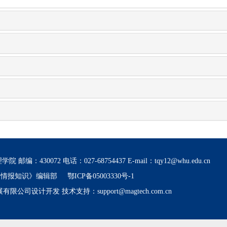
0072 电话：027-68754437 E-mail：tqy12@whu.edu.cn
书情报知识》编辑部
鄂ICP备05003330号-1
设计开发 技术支持：support@magtech.com.cn