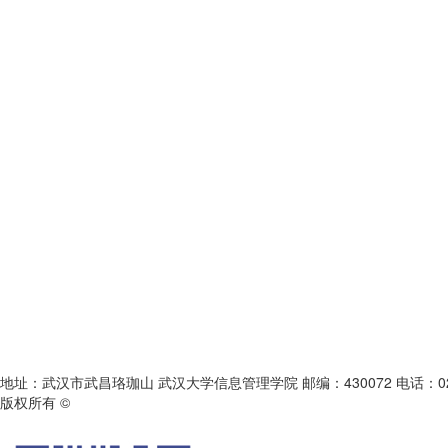
地址：武汉市武昌珞珈山 武汉大学信息管理学院 邮编：430072 电话：027-68754
版权所有 ©
《图书情报知识》编辑部
鄂ICP备05003330号-1
本系统由北京玛格泰克科技发展有限公司设计开发 技术支持：support@magt