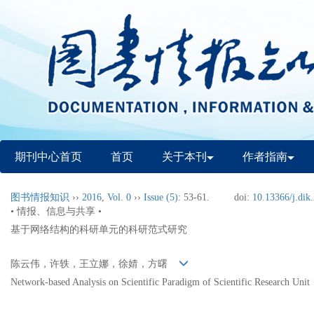
期刊中心首页
首页
关于本刊
作者指南
图书情报知识
››
2016
,
Vol. 0
››
Issue (5)
: 53-61.
doi:
10.13366/j.dik
• 情报、信息与共享 •
基于网络结构的科研单元的科研范式研究
陈云伟，许轶，王立娜，徐婧，方曙
Network-based Analysis on Scientific Paradigm of Scientific Research Unit