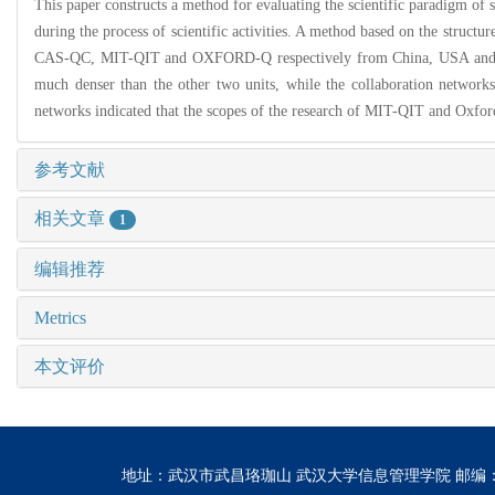
This paper constructs a method for evaluating the scientific paradigm of sc
during the process of scientific activities. A method based on the structu
CAS-QC, MIT-QIT and OXFORD-Q respectively from China, USA and UK i
much denser than the other two units, while the collaboration netwo
networks indicated that the scopes of the research of MIT-QIT and Ox
参考文献
相关文章
1
编辑推荐
Metrics
本文评价
地址：武汉市武昌珞珈山 武汉大学信息管理学院 邮编：430072 电话