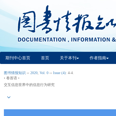
期刊中心首页
首页
关于本刊
作者指南
图书情报知识
››
2020
,
Vol. 0
››
Issue (4)
: 4-4.
• 卷首语 •
交互信息世界中的信息行为研究