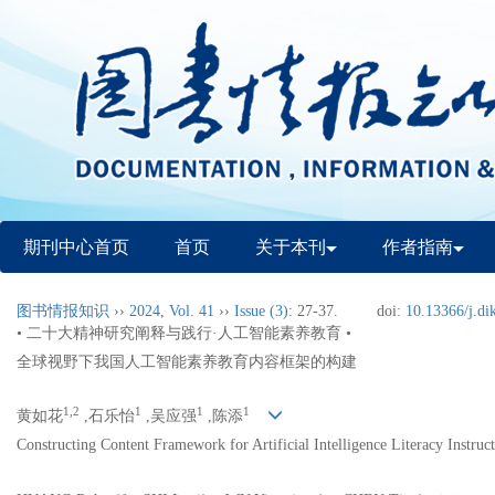
期刊中心首页
首页
关于本刊
作者指南
图书情报知识
››
2024
,
Vol. 41
››
Issue (3)
: 27-37.
doi:
10.13366/j.di
• 二十大精神研究阐释与践行·人工智能素养教育 •
全球视野下我国人工智能素养教育内容框架的构建
1,2
1
1
1
黄如花
,石乐怡
,吴应强
,陈添
Constructing Content Framework for Artificial Intelligence Literacy Instruc