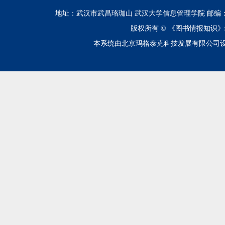
地址：武汉市武昌珞珈山 武汉大学信息管理学院 邮编：430072 电话
版权所有 ©
《图书情报知识》
本系统由北京玛格泰克科技发展有限公司设计开发 技