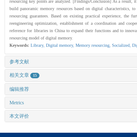
resourcing key points are analyzed. [Findings/Conclusion] As a result, i
build panoramic memory resources based on digital characteristics, to 
resourcing guarantees. Based on existing practical experience, the f
reengineering optimization, establishment of a coordination and coop
reference for libraries in China to expand their functions and to innov
resourcing model of digital memory.
Keywords:
Library,
Digital memory,
Memory resourcing,
Socialized,
Di
参考文献
相关文章
15
编辑推荐
Metrics
本文评价