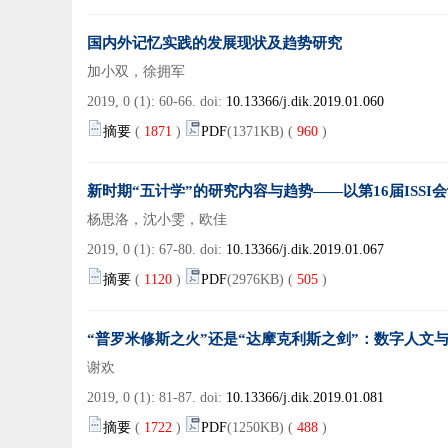
国内外记忆实践的发展现状及趋势研究
加小双，徐拥军
2019, 0 (1): 60-66. doi:
10.13366/j.dik.2019.01.060
摘要
(
1871
)
PDF
(1371KB) (
960
)
新时期“五计学”的研究内容与趋势——以第16届ISSI
杨思洛，沈小雯，欧佳
2019, 0 (1): 67-80. doi:
10.13366/j.dik.2019.01.067
摘要
(
1120
)
PDF
(2976KB) (
505
)
“普罗米修斯之火”还是“达摩克利斯之剑”：数字人文
谢欢
2019, 0 (1): 81-87. doi:
10.13366/j.dik.2019.01.081
摘要
(
1722
)
PDF
(1250KB) (
488
)