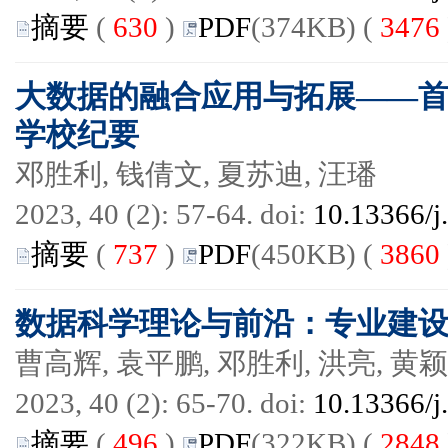
摘要
(
630
)
PDF
(374KB) (
3476
大数据的融合应用与拓展——首
学校纪要
邓胜利, 钱倩文, 夏苏迪, 汪璠
2023, 40 (2): 57-64. doi:
10.13366/j
摘要
(
737
)
PDF
(450KB) (
3860
数据科学理论与前沿：专业建
曹高辉, 袁平鹏, 邓胜利, 洪亮, 黄颖
2023, 40 (2): 65-70. doi:
10.13366/j
摘要
(
496
)
PDF
(322KB) (
2848