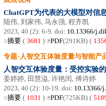
ChatGPT为代表的大模型对
陆伟, 刘家伟, 马永强, 程齐凯
2023, 40 (2): 6-9. doi:
10.13366/j.di
摘要
(
3681
)
PDF
(291KB) (
135
专题·人智交互体验度量与智能产
人智交互体验度量：受控实验
姜婷婷, 田慧溢, 许艳闰, 傅诗婷
2023, 40 (2): 10-19. doi:
10.13366/j
摘要
(
1031
)
PDF
(725KB) (
518